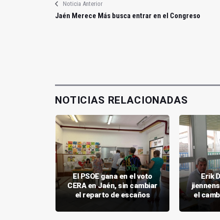
Noticia Anterior
Jaén Merece Más busca entrar en el Congreso
NOTICIAS RELACIONADAS
ás votado
El PSOE gana en el voto
Erik 
 de Jaén y
CERA en Jaén, sin cambiar
jiennen
 30
el reparto de escaños
el camb