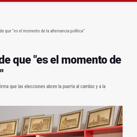
ón organiza 42 colectas de sangre en la provincia
s para facilitar la contratación indefinida
nde que "es el momento de la alternancia política"
nde que "es el momento de
"
rma que las elecciones abren la puerta al cambio y a la