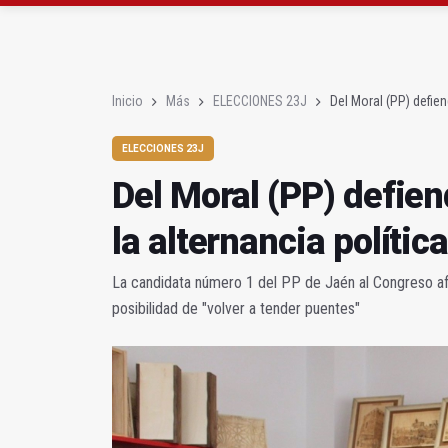
El Centro de Transfusi
La Junta convoca ayuda
Inicio
Más
ELECCIONES 23J
Del Moral (PP) defie
ELECCIONES 23J
Del Moral (PP) defie
la alternancia política
La candidata número 1 del PP de Jaén al Congreso afi
posibilidad de "volver a tender puentes"