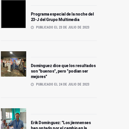
Programa especial de la noche del
23-J del Grupo Multimedia
PUBLICADO EL 23 DE JULIO DE 2023
Domínguez dice que los resultados
son "buenos", pero "podían ser
mejores"
PUBLICADO EL 24 DE JULIO DE 2023
Domínguez dice que los
El Partido Popular
resultados son "buenos",
consigue tres senadores
pero "podían ser mejores"
en Jaén y el PSOE uno
Erik Domínguez: "Los jiennenses
han optado por el cambio en la