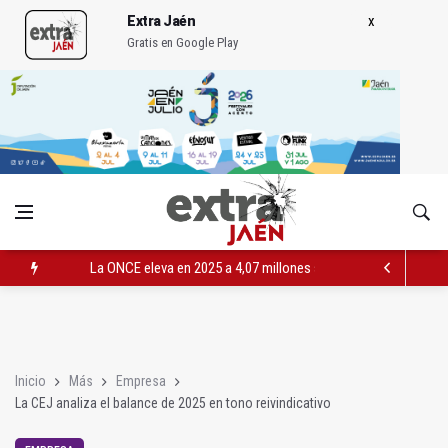
Extra Jaén
Gratis en Google Play
La ONCE eleva en 2025 a 4,07 millones su inversión social en l
Diputación, segundo patrocinador del Real Jaén en categoría 
Las prácticas de los conductores del tranvía empiezan la pr
Inicio
Más
Empresa
La CEJ analiza el balance de 2025 en tono reivindicativo