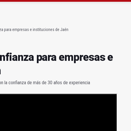
onfianza para empresas e instituciones de Jaén
a su identidad como referente cultural rural andaluz
anza para empresas e instituciones de Jaén
confianza para empresas e
n
on la confianza de más de 30 años de experiencia