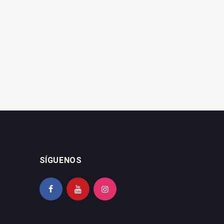
SIDERO Jaén: apoyo,
Taller Delgado, más de 30
formación y futuro para
años poniendo a punto tu
los talleres
vehículo
SÍGUENOS