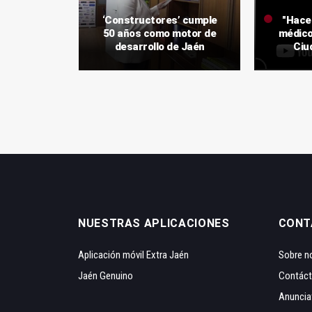
 técnica
‘Constructores’ cumple
"Hace
indica su
50 años como motor de
médico
efinitiva
desarrollo de Jaén
Ciu
NUESTRAS APLICACIONES
CONT
Aplicación móvil Extra Jaén
Sobre n
Jaén Genuino
Contác
Anuncia