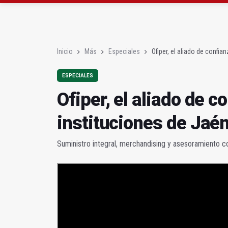
Ofiper, el aliado de c
Sierra de Sones afianz
Inicio
Más
Especiales
Ofiper, el aliado de confi
ESPECIALES
Ofiper, el aliado de 
instituciones de Jaé
Suministro integral, merchandising y asesoramiento c