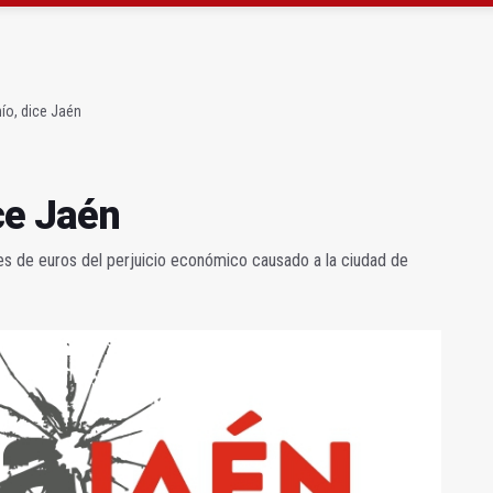
 "apuntarse el tanto" de los datos de empleo
as Letras trae a Jaén al filósofo Omar Linares
ío, dice Jaén
ce Jaén
s de euros del perjuicio económico causado a la ciudad de