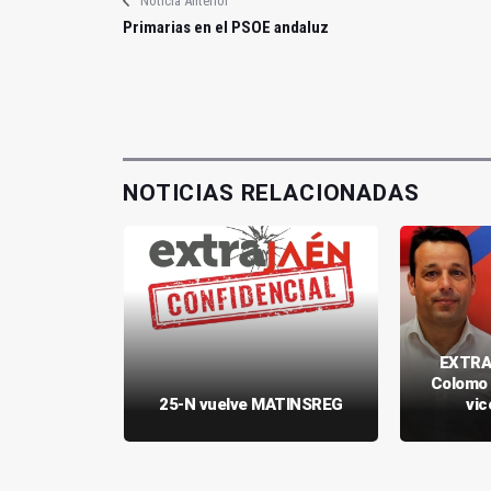
Noticia Anterior
Primarias en el PSOE andaluz
NOTICIAS RELACIONADAS
EXTRA
rnández y
Colomo 
o
25-N vuelve MATINSREG
vic