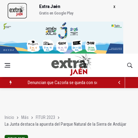
Extra Jaén
Gratis en Google Play
Denuncian que Cazorla se queda con solo dos bomberos por 
Las dos canteras de la capital, a la espera de que se restaure e
El PP acusa al PSOE de querer "dejar fuera" a la Junta en el Ce
Inicio
Más
FITUR 2023
La Junta destaca la apuesta del Parque Natural de la Sierra de Andújar