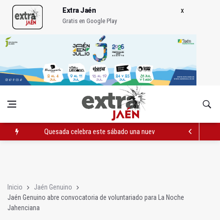
Extra Jaén
Gratis en Google Play
Quesada celebra este sábado una nueva jornada de Orgullo
La Junta amplia la alerta por listeria en Granada, Jaén y Sevilla
Rubén Gómez se suma al Avanza Jaén Paraíso Interior
Inicio
Jaén Genuino
Jaén Genuino abre convocatoria de voluntariado para La Noche
Jahenciana