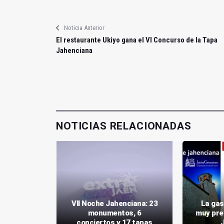
Noticia Anterior
El restaurante Ukiyo gana el VI Concurso de la Tapa
Jahenciana
NOTICIAS RELACIONADAS
vuelve a
VII Noche Jahenciana: 23
La gas
eatro en el
monumentos, 6
muy pre
o
conciertos y 17 tapas