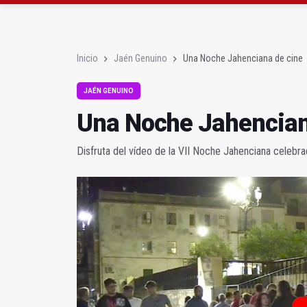
Las dos canteras de la 
La Guardia Civil reforz
Inicio
Jaén Genuino
Una Noche Jahenciana de cine
JAÉN GENUINO
Una Noche Jahencian
Disfruta del vídeo de la VII Noche Jahenciana celeb