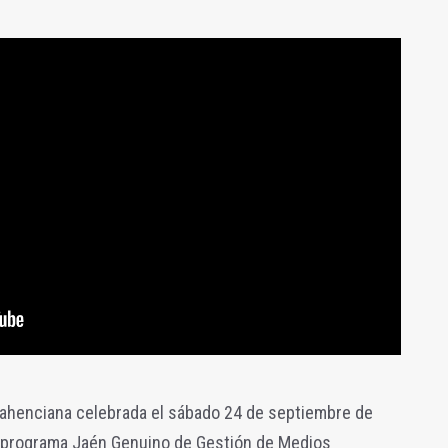
 Jahenciana celebrada el sábado 24 de septiembre de
l programa Jaén Genuino de Gestión de Medios