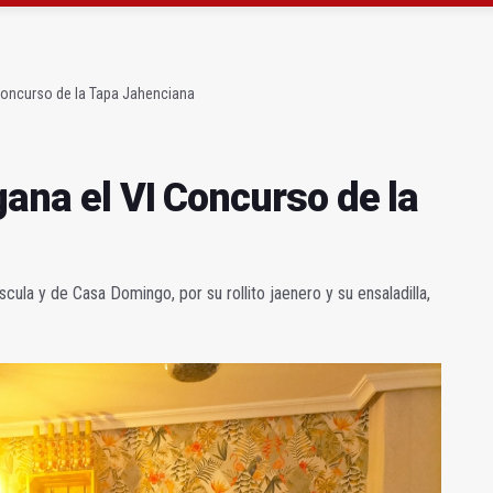
obierno sobre la situación del ferrocarril
rece un espectáculo "rompedor" en el Infanta Leonor
 Concurso de la Tapa Jahenciana
gana el VI Concurso de la
cula y de Casa Domingo, por su rollito jaenero y su ensaladilla,