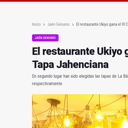
IU pide respuestas al G
Vinila Von Bismark of
Inicio
Jaén Genuino
El restaurante Ukiyo gana el VI
JAÉN GENUINO
El restaurante Ukiyo 
Tapa Jahenciana
En segundo lugar han sido elegidas las tapas de La Bás
respectivamente