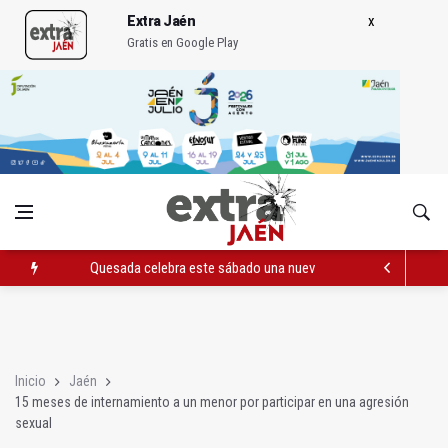
Extra Jaén
Gratis en Google Play
Quesada celebra este sábado una nueva jornada de Orgullo
La Junta amplia la alerta por listeria en Granada, Jaén y Sevilla
Rubén Gómez se suma al Avanza Jaén Paraíso Interior
Inicio
Jaén
15 meses de internamiento a un menor por participar en una agresión
sexual