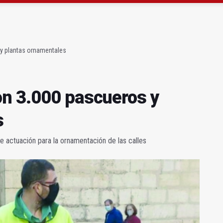
capital, a la espera de que se restaure el terreno
ará la seguridad el 12 de agosto por el eclipse
y plantas ornamentales
on 3.000 pascueros y
s
de actuación para la ornamentación de las calles