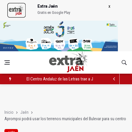
Extra Jaén
Gratis en Google Play
El Centro Andaluz de las Letras trae a Jaén al filósofo Omar L
Roban joyas de la Virgen de la Fuensanta Coronada de Alcaud
El PSOE acusa al PP de "apuntarse el tanto" de los datos de 
Inicio
Jaén
Aprompsi podrá usar los terrenos municipales del Bulevar para su centro