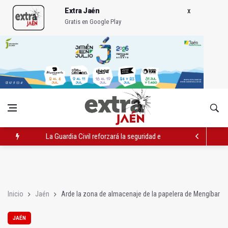
Extra Jaén
Gratis en Google Play
La Guardia Civil reforzará la seguridad el 12 de agosto por el e
Denuncian que Cazorla se queda con solo dos bomberos por 
Las dos canteras de la capital, a la espera de que se restaure e
Inicio
Jaén
Arde la zona de almacenaje de la papelera de Mengíbar
JAÉN