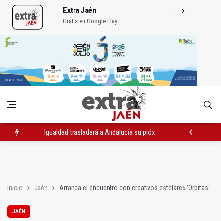
Extra Jaén
Gratis en Google Play
Igualdad trasladará a Andalucía su próximo comité de crisis
Concentración en septiembre en Linares-Baeza por el ferrocarr
El barrio de San Felipe cuenta ya con un nuevo parque canino
Inicio
Jaén
Arranca el encuentro con creativos estelares 'Órbitas'
JAÉN