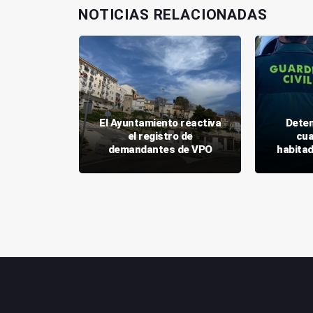
NOTICIAS RELACIONADAS
o publica
ra una
El Ayuntamiento reactiva
Deten
 viviendas
el registro de
cua
as
demandantes de VPO
habita