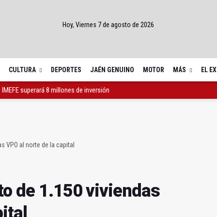
Hoy, Viernes 7 de agosto de 2026
CULTURA
DEPORTES
JAÉN GENUINO
MOTOR
MÁS
EL E
 IMEFE superará 8 millones de inversión
 de 1.150 viviendas VPO al norte de la capital
 al pasodoble de la Filarmónica de Jaén
s VPO al norte de la capital
to de 1.150 viviendas
ital