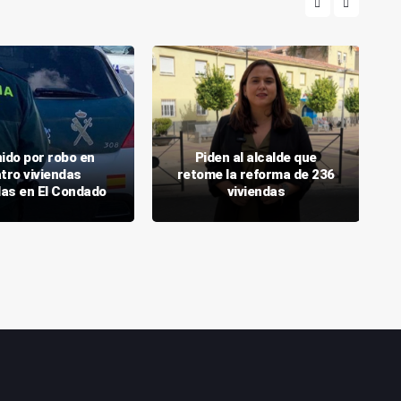
ido por robo en
Piden al alcalde que
tro viviendas
retome la reforma de 236
das en El Condado
viviendas