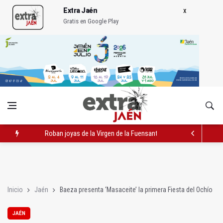
Extra Jaén
Gratis en Google Play
Roban joyas de la Virgen de la Fuensanta Coronada de Alcaud
El PSOE acusa al PP de "apuntarse el tanto" de los datos de 
El Centro Andaluz de las Letras trae a Jaén al filósofo Omar L
Inicio
Jaén
Baeza presenta ‘Masaceite’ la primera Fiesta del Ochío
JAÉN