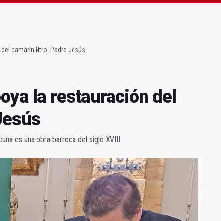
l Avanza Jaén Paraíso Interior
sábado una nueva jornada de Orgullo
 del camarín Ntro. Padre Jesús
oya la restauración del
Jesús
na es una obra barroca del siglo XVIII