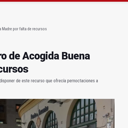
ta por listeria en Granada, Jaén y Sevilla
l Avanza Jaén Paraíso Interior
a Madre por falta de recursos
tro de Acogida Buena
ecursos
n disponer de este recurso que ofrecía pernoctaciones a