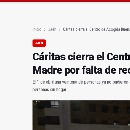
La Junta amplia la aler
Rubén Gómez se suma a
Inicio
Jaén
Cáritas cierra el Centro de Acogida Buen
JAÉN
Cáritas cierra el Cen
Madre por falta de r
El 1 de abril una veintena de personas ya no pudiero
personas sin hogar