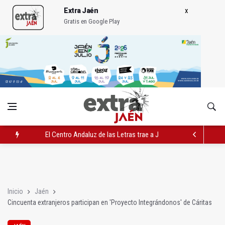
Extra Jaén
Gratis en Google Play
El Centro Andaluz de las Letras trae a Jaén al filósofo Omar L
Roban joyas de la Virgen de la Fuensanta Coronada de Alcaud
El PSOE acusa al PP de "apuntarse el tanto" de los datos de 
Inicio
Jaén
Cincuenta extranjeros participan en 'Proyecto Integrándonos' de Cáritas