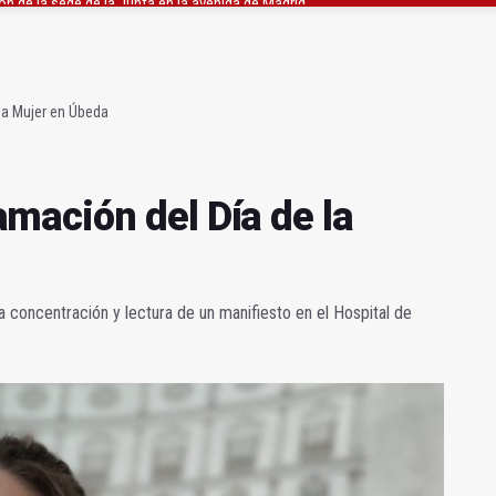
ón organiza 42 colectas de sangre en la provincia
s para facilitar la contratación indefinida
la Mujer en Úbeda
ación del Día de la
na concentración y lectura de un manifiesto en el Hospital de