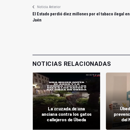
Noticia Anterior
El Estado perdió diez millones por el tabaco ilegal en
Jaén
NOTICIAS RELACIONADAS
uristas
proyecto
La cruzada de una
Úbeda
estros
anciana contra los gatos
prevenci
s'
callejeros de Úbeda
del 