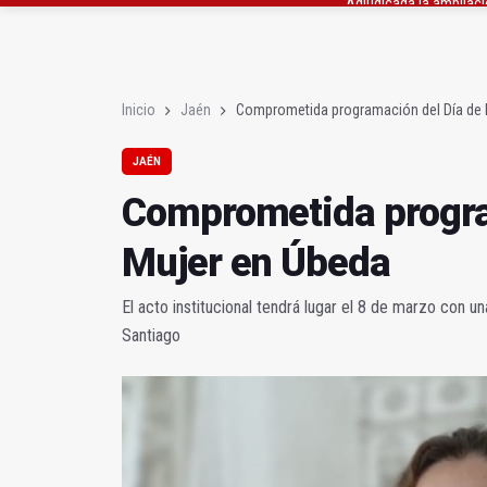
El Centro de Transfusi
La Junta convoca ayuda
Inicio
Jaén
Comprometida programación del Día de 
JAÉN
Comprometida program
Mujer en Úbeda
El acto institucional tendrá lugar el 8 de marzo con u
Santiago