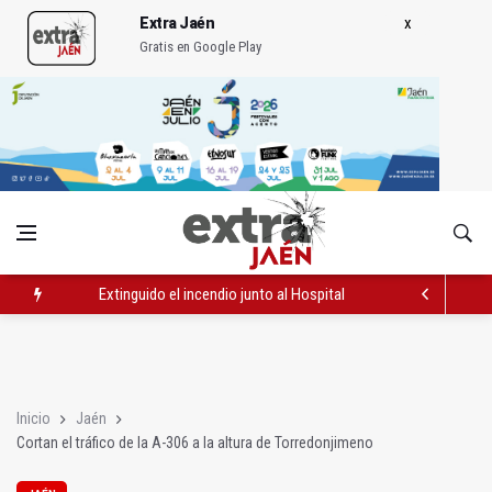
Extra Jaén
Gratis en Google Play
Extinguido el incendio junto al Hospital Neurotraumatológico
La Guardia Civil desmantela un punto de venta de droga en To
Caja Rural reconoce a la campeona de España de Natación, Au
Inicio
Jaén
Cortan el tráfico de la A-306 a la altura de Torredonjimeno