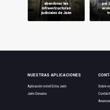
auge de la
abandonar las
por 
xige más
infraestructuras
acum
ública
judiciales de Jaén
t
NUESTRAS APLICACIONES
CONT
Aplicación móvil Extra Jaén
Sobre n
Jaén Genuino
Contác
Anuncia