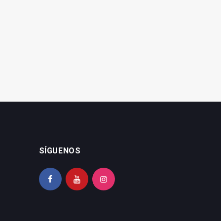
CSIF alerta del riesgo en
CSIF denuncia maltrato
los pantanos por falta de
laboral al profesorado y
personal
falta de respaldo
SÍGUENOS