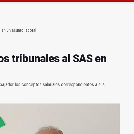
ará la seguridad el 12 de agosto por el eclipse
 de menores acude a la ludoteca de Geolit
 en un asunto laboral
os tribunales al SAS en
bajador los conceptos salariales correspondientes a sus