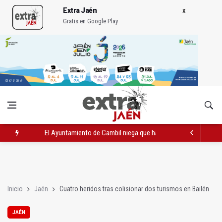
Extra Jaén
Gratis en Google Play
El Ayuntamiento de Cambil niega que haya convenio con la ba
Jaén Rugby comenzará la temporada 2026/2027 jugando en M
Licitado el nuevo servicio de comida a domicilio por 698.000 e
Inicio
Jaén
Cuatro heridos tras colisionar dos turismos en Bailén
JAÉN