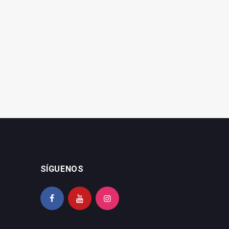
Una pelea en Andújar se
Incendio en una casa de
salda con una menor
La Puerta de Segura
herida por arma blanca
SÍGUENOS