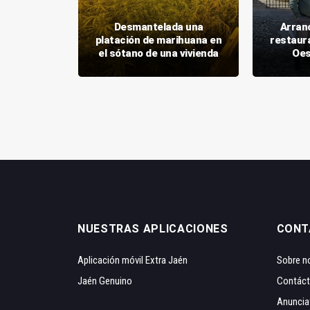
encio en
as el
Desmantelada una
Arran
 de dos
platación de marihuana en
restaura
s
el sótano de una vivienda
Oes
NUESTRAS APLICACIONES
CONT
Aplicación móvil Extra Jaén
Sobre n
Jaén Genuino
Contác
Anuncia