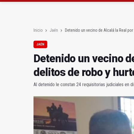
Roban joyas de la Vir
El PSOE acusa al PP de
Inicio
Jaén
Detenido un vecino de Alcalá la Real por 
JAÉN
Detenido un vecino de
delitos de robo y hurt
Al detenido le constan 24 requisitorias judiciales en d