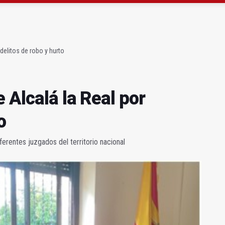
gen de la Fuensanta Coronada de Alcaudete
 "apuntarse el tanto" de los datos de empleo
delitos de robo y hurto
 Alcalá la Real por
o
iferentes juzgados del territorio nacional