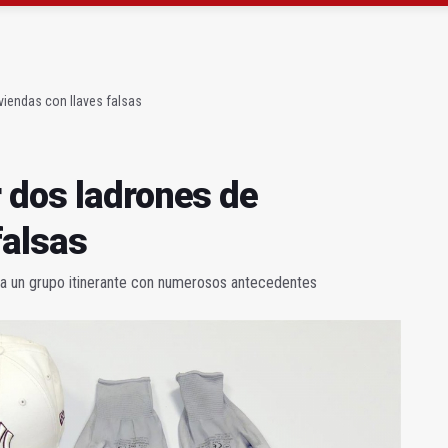
strena un mirador sobre el olivar de montaña
n del nuevo depósito de vehículos municipal
viendas con llaves falsas
 dos ladrones de
falsas
s a un grupo itinerante con numerosos antecedentes