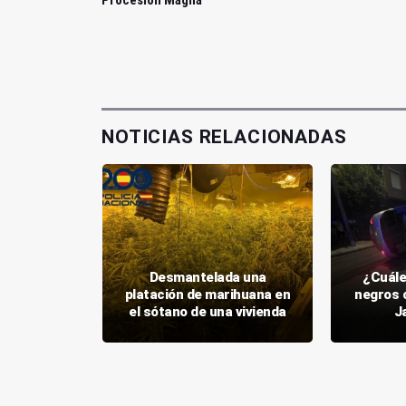
Procesión Magna
NOTICIAS RELACIONADAS
os dos
obar con
Desmantelada una
¿Cuále
cafetería
platación de marihuana en
negros 
n
el sótano de una vivienda
J