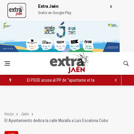
Extra Jaén
Gratis en Google Play
El PSOE acusa al PP de "apuntarse el tanto" de los datos de 
Extinguido l incendio junto al Hospital Neurotraumatológico
Roban joyas de la Virgen de la Fuensanta Coronada de Alcaud
Inicio
Jaén
El Ayuntamiento dedica la calle Muralla a Luis Escalona Cobo