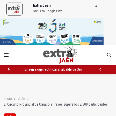
Extra Jaén
Gratis en Google Play
Turjaén exige rectificar al alcalde de Sevilla por "menospreciar
El PSOE critica el "desprecio" de la Junta al Cetedex
El Hospital de Jaén habilita un espacio para consultas de Gen
Inicio
Jaén
El Circuito Provincial de Campo a Través supera los 2.500 participantes