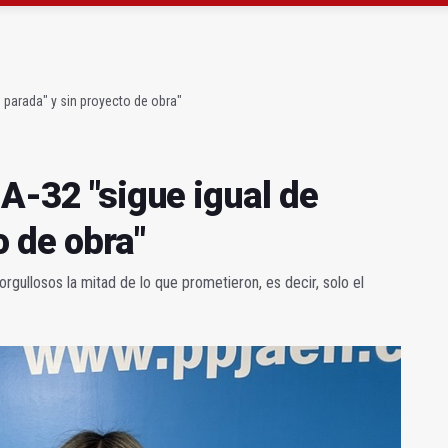
gen de la Fuensanta Coronada de Alcaudete
 "apuntarse el tanto" de los datos de empleo
e parada" y sin proyecto de obra"
 A-32 "sigue igual de
o de obra"
rgullosos la mitad de lo que prometieron, es decir, solo el