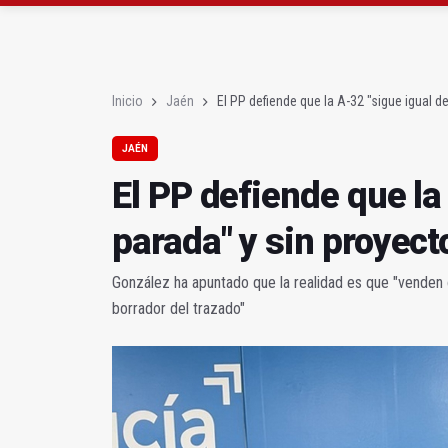
Roban joyas de la Vir
El PSOE acusa al PP de
Inicio
Jaén
El PP defiende que la A-32 "sigue igual d
JAÉN
El PP defiende que la
parada" y sin proyect
González ha apuntado que la realidad es que "venden o
borrador del trazado"