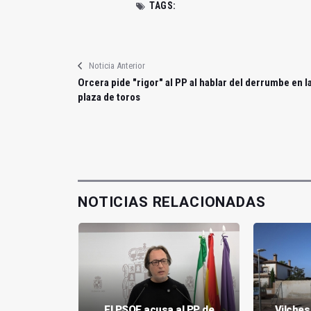
TAGS:
Noticia Anterior
Orcera pide "rigor" al PP al hablar del derrumbe en l
plaza de toros
NOTICIAS RELACIONADAS
mpliación
El PSOE acusa al PP de
Vilches