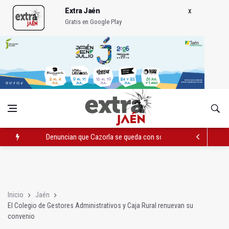
Extra Jaén
Gratis en Google Play
Denuncian que Cazorla se queda con solo dos bomberos por 
Pelea con arma blanca acaba con una menor herida en Torred
El PP acusa al PSOE de querer "dejar fuera" a la Junta en el Ce
Inicio
Jaén
El Colegio de Gestores Administrativos y Caja Rural renuevan su
convenio