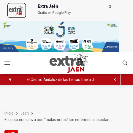
Extra Jaén
Gratis en Google Play
El Centro Andaluz de las Letras trae a Jaén al filósofo Omar L
Roban joyas de la Virgen de la Fuensanta Coronada de Alcaud
El PSOE acusa al PP de "apuntarse el tanto" de los datos de 
Inicio
Jaén
El curso comienza con “malas notas” sin enfermeras escolares