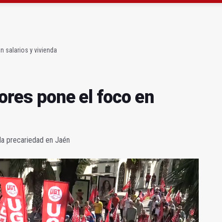
 Concurso Nacional de Trompa y Piano
 y pide al alcalde que mejore la ciudad
n salarios y vivienda
dores pone el foco en
la precariedad en Jaén