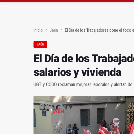
Jamilena acogerá el I
JM+ cambia de registro
Inicio
Jaén
El Día de los Trabajadores pone el foco e
JAÉN
El Día de los Trabaja
salarios y vivienda
UGT y CCOO reclaman mejoras laborales y alertan de 