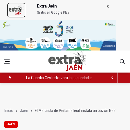
Extra Jaén
Gratis en Google Play
La Guardia Civil reforzará la seguridad el 12 de agosto por el e
Denuncian que Cazorla se queda con solo dos bomberos por 
Las dos canteras de la capital, a la espera de que se restaure e
Inicio
Jaén
El Mercado de Peñamefecit instala un buzón Real
JAÉN