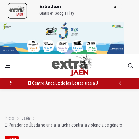
Extra Jaén
Gratis en Google Play
El Centro Andaluz de las Letras trae a Jaén al filósofo Omar L
Roban joyas de la Virgen de la Fuensanta Coronada de Alcaud
El PSOE acusa al PP de "apuntarse el tanto" de los datos de 
Inicio
Jaén
El Parador de Úbeda se une a la lucha contra la violencia de género