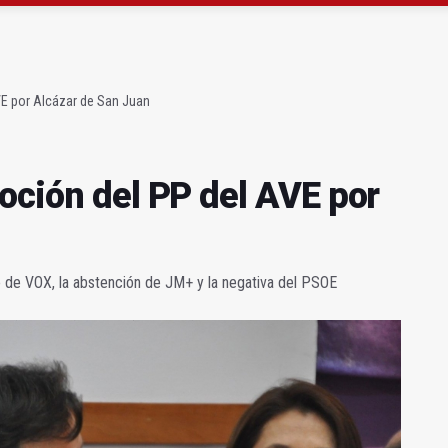
gen de la Fuensanta Coronada de Alcaudete
 "apuntarse el tanto" de los datos de empleo
VE por Alcázar de San Juan
oción del PP del AVE por
vo de VOX, la abstención de JM+ y la negativa del PSOE