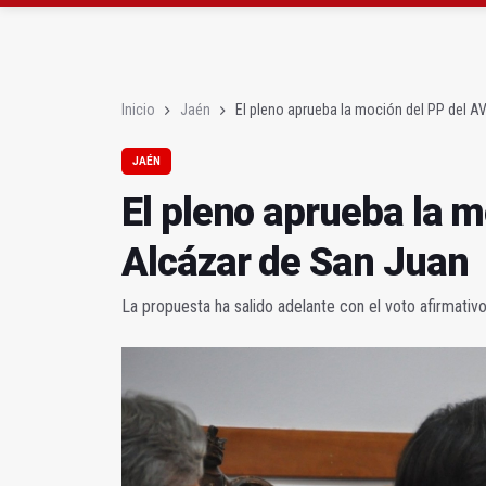
Roban joyas de la Vir
El PSOE acusa al PP de
Inicio
Jaén
El pleno aprueba la moción del PP del A
JAÉN
El pleno aprueba la m
Alcázar de San Juan
La propuesta ha salido adelante con el voto afirmati