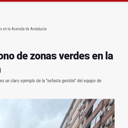
 23 David Márquez, nuevo fichaje del Real Jaén
obierno sobre la situación del ferrocarril
es en la Avenida de Andalucía
dono de zonas verdes en la
a
es un claro ejemplo de la "nefasta gestión" del equipo de