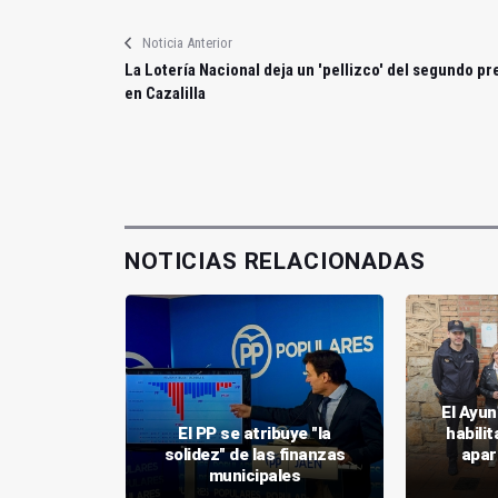
Noticia Anterior
La Lotería Nacional deja un 'pellizco' del segundo p
en Cazalilla
NOTICIAS RELACIONADAS
El Ayu
Millán al
El PP se atribuye "la
habili
 generar
solidez" de las finanzas
apar
za
municipales