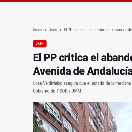
El lateral izquiero sub
IU pide respuestas al G
Inicio
Jaén
El PP critica el abandono de zonas verd
JAÉN
El PP critica el aban
Avenida de Andalucí
Losa Valdivielso asegura que el estado de la mediana 
Gobierno de PSOE y JMM