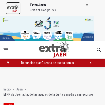
Extra Jaén
Gratis en Google Play
Denuncian que Cazorla se queda con solo dos bomberos por 
Pelea con arma blanca acaba con una menor herida en Torred
El PP acusa al PSOE de querer "dejar fuera" a la Junta en el Ce
Inicio
Jaén
El PP de Jaén aplaude las ayudas de la Junta a madres sin recursos