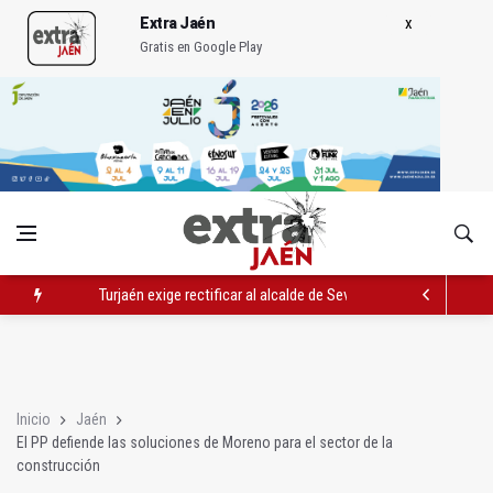
Extra Jaén
Gratis en Google Play
Turjaén exige rectificar al alcalde de Sevilla por "menospreciar
El PSOE critica el "desprecio" de la Junta al Cetedex
El Hospital de Jaén habilita un espacio para consultas de Gen
Inicio
Jaén
El PP defiende las soluciones de Moreno para el sector de la
construcción