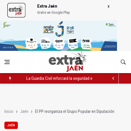
Extra Jaén
Gratis en Google Play
La Guardia Civil reforzará la seguridad el 12 de agosto por el e
Denuncian que Cazorla se queda con solo dos bomberos por 
Las dos canteras de la capital, a la espera de que se restaure e
Inicio
Jaén
El PP reorganiza el Grupo Popular en Diputación
JAÉN