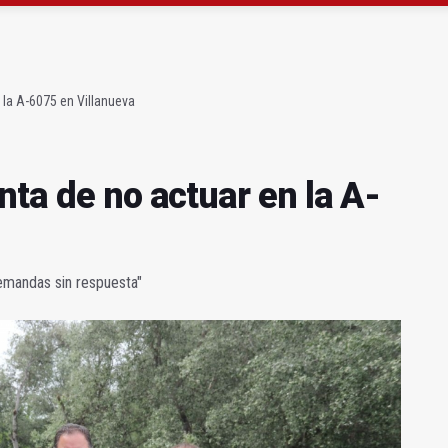
 Concurso Nacional de Trompa y Piano
 y pide al alcalde que mejore la ciudad
 la A-6075 en Villanueva
nta de no actuar en la A-
emandas sin respuesta"