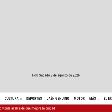
Hoy, Sábado 8 de agosto de 2026
CULTURA
DEPORTES
JAÉN GENUINO
MOTOR
MÁS
EL E
 sector del biogás y los gases renovables