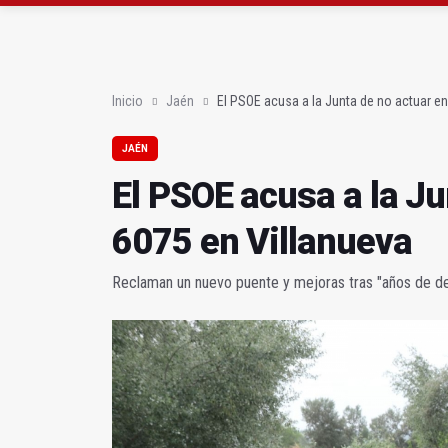
Jamilena acogerá el I
JM+ cambia de registro
Inicio
Jaén
El PSOE acusa a la Junta de no actuar en
JAÉN
El PSOE acusa a la Ju
6075 en Villanueva
Reclaman un nuevo puente y mejoras tras "años de d