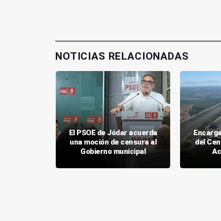
NOTICIAS RELACIONADAS
a desde
El PSOE de Jódar acuerda
Encarga
del sector
una moción de censura al
del Cen
o en Jaén
Gobierno municipal
Ac