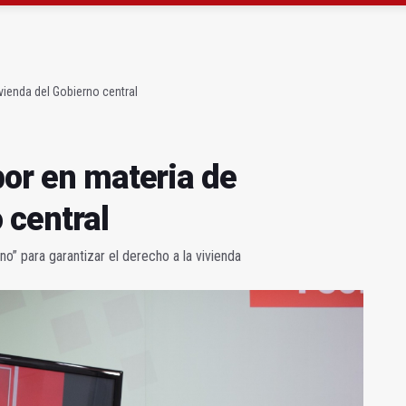
ta por listeria en Granada, Jaén y Sevilla
l Avanza Jaén Paraíso Interior
vienda del Gobierno central
bor en materia de
 central
” para garantizar el derecho a la vivienda