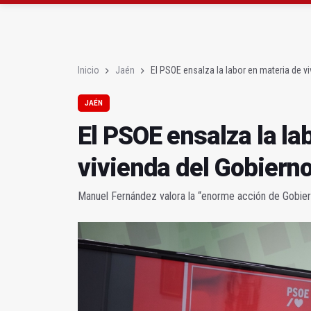
La Junta amplia la aler
Rubén Gómez se suma a
Inicio
Jaén
El PSOE ensalza la labor en materia de vi
JAÉN
El PSOE ensalza la la
vivienda del Gobierno
Manuel Fernández valora la “enorme acción de Gobierno