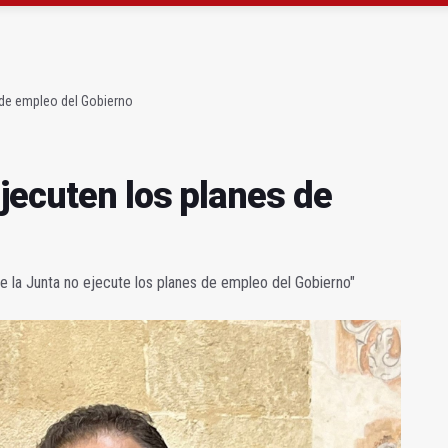
a se queda con solo dos bomberos por turno
capital, a la espera de que se restaure el terreno
 de empleo del Gobierno
jecuten los planes de
e la Junta no ejecute los planes de empleo del Gobierno"