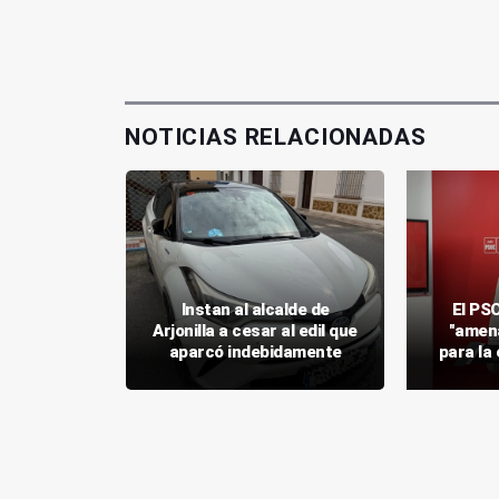
NOTICIAS RELACIONADAS
 la Junta
Instan al alcalde de
El PSO
a" con las
Arjonilla a cesar al edil que
"amena
nedero
aparcó indebidamente
para la