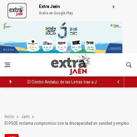
Extra Jaén
Gratis en Google Play
El Centro Andaluz de las Letras trae a Jaén al filósofo Omar L
Roban joyas de la Virgen de la Fuensanta Coronada de Alcaud
El PSOE acusa al PP de "apuntarse el tanto" de los datos de 
Inicio
Jaén
El PSOE reclama compromiso con la discapacidad en sanidad y empleo