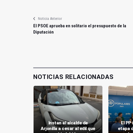
Noticia Anterior
El PSOE aprueba en solitario el presupuesto de la
Diputación
NOTICIAS RELACIONADAS
 la Junta
Instan al alcalde de
El PP 
"caos"
Arjonilla a cesar al edil que
etapa 