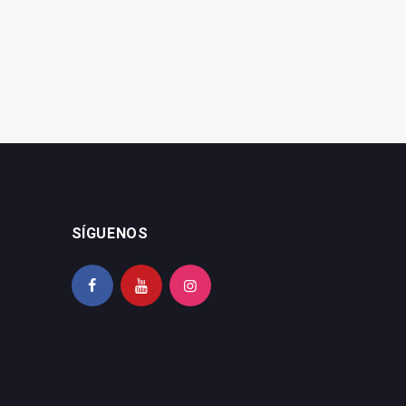
Plaza de la Constitución
carga contra el PSOE
SÍGUENOS