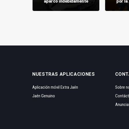
el Infoca
aparcó indebidamente
por la
NUESTRAS APLICACIONES
CONT
Aplicación móvil Extra Jaén
Sobre n
Jaén Genuino
Contác
Anuncia