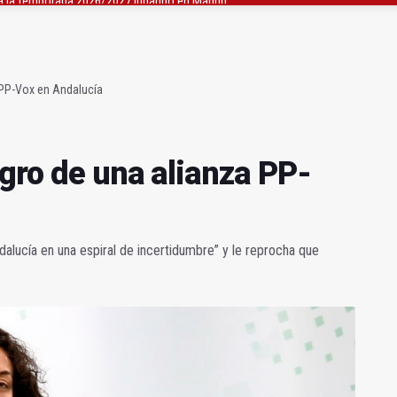
de experiencia' cierra con 646 participantes
vergonzoso" de la JV-3266 en Hinojares
a PP-Vox en Andalucía
igro de una alianza PP-
lucía en una espiral de incertidumbre” y le reprocha que