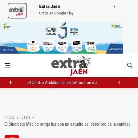
Extra Jaén
Gratis en Google Play
El Centro Andaluz de las Letras trae a Jaén al filósofo Omar L
Roban joyas de la Virgen de la Fuensanta Coronada de Alcaud
El PSOE acusa al PP de "apuntarse el tanto" de los datos de 
Inicio
Jaén
El Sindicato Médico arroja luz con un estudio del deterioro de la sanidad