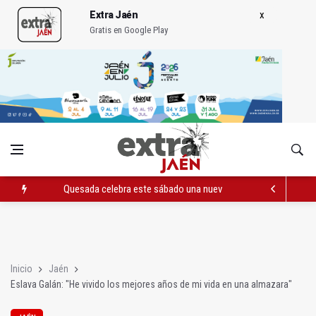
Extra Jaén
Gratis en Google Play
Quesada celebra este sábado una nueva jornada de Orgullo
La Junta amplia la alerta por listeria en Granada, Jaén y Sevilla
Rubén Gómez se suma al Avanza Jaén Paraíso Interior
Inicio
Jaén
Eslava Galán: "He vivido los mejores años de mi vida en una almazara"