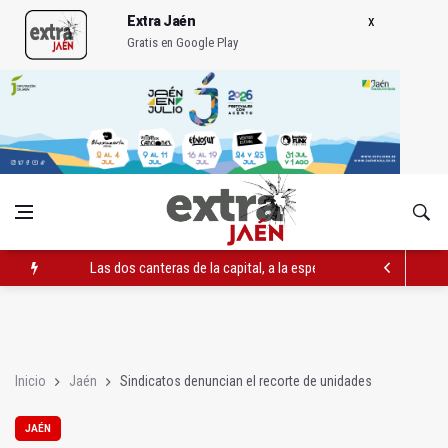
Extra Jaén
Gratis en Google Play
Las dos canteras de la capital, a la espera de que se restaure e
El PP acusa al PSOE de querer "dejar fuera" a la Junta en el Ce
Denuncian que Cazorla se queda con solo dos bomberos por 
Inicio
Jaén
Sindicatos denuncian el recorte de unidades
JAÉN