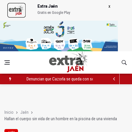
Extra Jaén
Gratis en Google Play
Denuncian que Cazorla se queda con solo dos bomberos por 
Pelea con arma blanca acaba con una menor herida en Torred
El PP acusa al PSOE de querer "dejar fuera" a la Junta en el Ce
Inicio
Jaén
Hallan el cuerpo sin vida de un hombre en la piscina de una vivienda