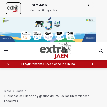
Extra Jaén
Gratis en Google Play
El Ayuntamiento lleva a cabo la eliminación de grafitis en el Bu
La Guardia Civil reforzará la seguridad el 12 de agosto por el e
Más de medio centenar de menores acude a la ludoteca de Geo
Inicio
Jaén
II Jornadas de Dirección y gestión del PAS de las Universidades
Andaluzas