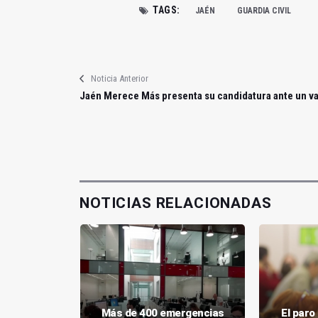
TAGS:
JAÉN
GUARDIA CIVIL
Noticia Anterior
Jaén Merece Más presenta su candidatura ante un v
NOTICIAS RELACIONADAS
spirantes
Más de 400 emergencias
El par