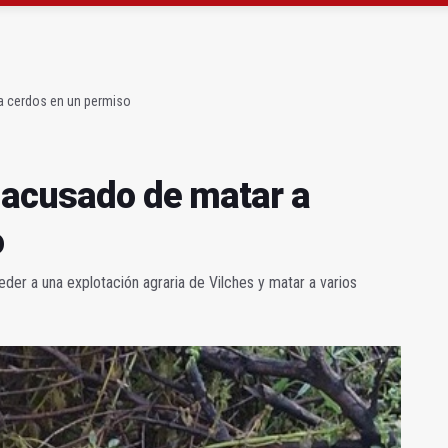
r al alcalde de Sevilla por "menospreciar" a Jaén
 Violencia de Género rechaza las competencias de Vox
a cerdos en un permiso
 acusado de matar a
o
eder a una explotación agraria de Vilches y matar a varios