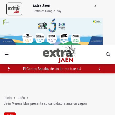
Extra Jaén
Gratis en Google Play
El Centro Andaluz de las Letras trae a Jaén al filósofo Omar L
Roban joyas de la Virgen de la Fuensanta Coronada de Alcaud
El PSOE acusa al PP de "apuntarse el tanto" de los datos de 
Inicio
Jaén
Jaén Merece Más presenta su candidatura ante un vagón