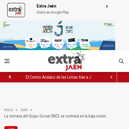
Extra Jaén
Gratis en Google Play
El Centro Andaluz de las Letras trae a Jaén al filósofo Omar L
Roban joyas de la Virgen de la Fuensanta Coronada de Alcaud
El PSOE acusa al PP de "apuntarse el tanto" de los datos de 
Inicio
Jaén
La semana del Grupo Social ONCE se centrará en la baja visión